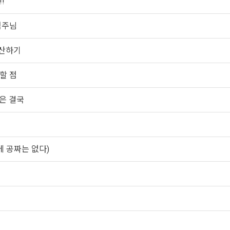
!
점주님
계산하기
할 점
은 결국
에 공짜는 없다)