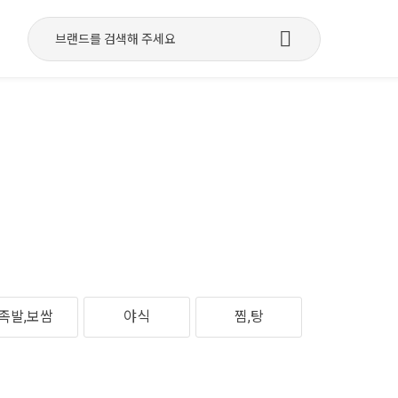
족발,보쌈
야식
찜,탕