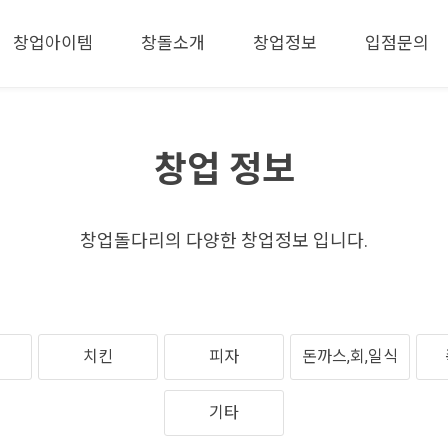
메뉴 건너뛰기
창업아이템
창돌소개
창업정보
입점문의
창업 정보
창업돌다리의 다양한 창업정보 입니다.
치킨
피자
돈까스,회,일식
기타